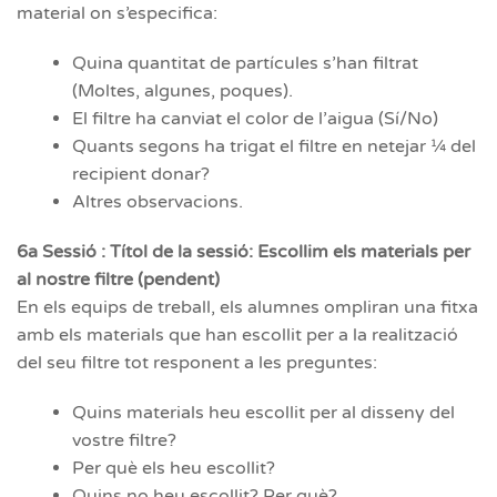
material on s’especifica:
Quina quantitat de partícules s’han filtrat
(Moltes, algunes, poques).
El filtre ha canviat el color de l’aigua (Sí/No)
Quants segons ha trigat el filtre en netejar ¼ del
recipient donar?
Altres observacions.
6a Sessió : Títol de la sessió: Escollim els materials per
al nostre filtre (pendent)
En els equips de treball, els alumnes ompliran una fitxa
amb els materials que han escollit per a la realització
del seu filtre tot responent a les preguntes:
Quins materials heu escollit per al disseny del
vostre filtre?
Per què els heu escollit?
Quins no heu escollit? Per què?