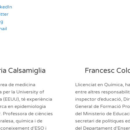
nkedIn
tter
og
ail
ia Calsamiglia
Francesc Co
’àrea de medicina
Llicenciat en Química, ha
a per la University of
entre altres responsabilit
 (EEUU), té experiència
inspector d’educació, Di
erca en epidemiologia
General de Formació Pro
. Professora de ciències
del Ministerio de Educac
ralesa, química i de
secretari de polítiques e
l coneixement d’ESO i
del Departament d’Ens