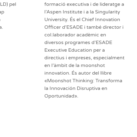
LD) pel
formació executiva i de lideratge a
ap
l’Aspen Institute i a la Singularity
a
University. És el Chief Innovation
a.
Officer d’ESADE i també director i
col.laborador acadèmic en
diversos programes d’ESADE
Executive Education per a
directius i empreses, especialment
en l’àmbit de la moonshot
innovation. És autor del llibre
«Moonshot Thinking: Transforma
la Innovación Disruptiva en
Oportunidad».