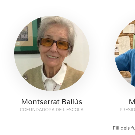
Montserrat Ballús
M
COFUNDADORA DE L’ESCOLA
PRESI
Fill dels 