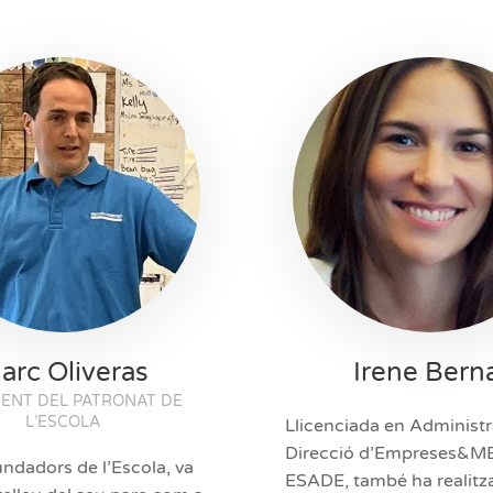
arc Oliveras
Irene Bern
DENT DEL PATRONAT DE
L’ESCOLA
Llicenciada en Administr
Direcció d’Empreses&M
fundadors de l’Escola, va
ESADE, també ha realitz