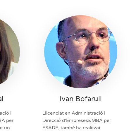
al
Ivan Bofarull
ació i
Llicenciat en Administració i
BA per
Direcció d’Empreses&MBA per
at un
ESADE, també ha realitzat