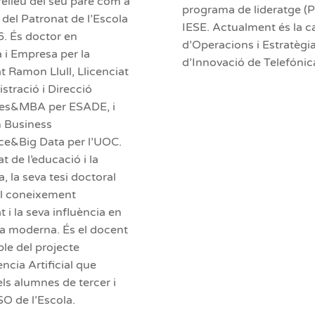
relleu del seu pare com a
programa de lideratge (P
 del Patronat de l’Escola
IESE. Actualment és la c
6. És doctor en
d’Operacions i Estratègi
i Empresa per la
d’Innovació de Telefónic
t Ramon Llull, Llicenciat
stració i Direcció
es&MBA per ESADE, i
 Business
nce&Big Data per l’UOC.
 de l’educació i la
, la seva tesi doctoral
el coneixement
t i la seva influència en
a moderna. És el docent
le del projecte
gència Artificial que
els alumnes de tercer i
SO de l’Escola.