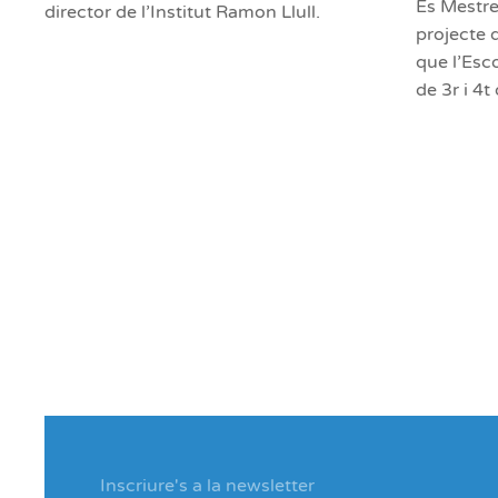
És Mestre
director de l’Institut Ramon Llull.
projecte d
que l’Esc
de 3r i 4t