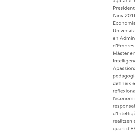
agafar el 
President
l’any 201
Economia 
Universita
en Admini
d’Empres
Màster en
Intellige
Apassionat
pedagogia
defineix 
reflexiona
l’economi
responsab
d’Intel·li
realitzen 
quart d’E