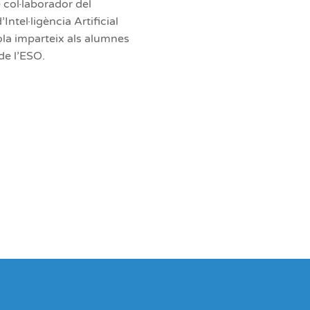
 col·laborador del
’Intel·ligència Artificial
ola imparteix als alumnes
 de l’ESO.