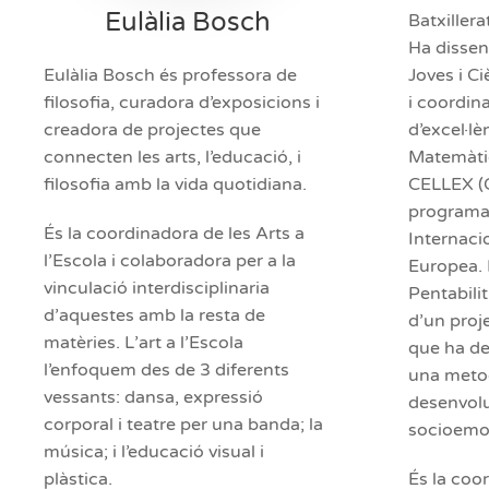
Eulàlia Bosch
Batxiller
Ha disseny
Eulàlia Bosch és professora de
Joves i C
filosofia, curadora d’exposicions i
i coordin
creadora de projectes que
d’excel·lè
connecten les arts, l’educació, i
Matemàti
filosofia amb la vida quotidiana.
CELLEX (C
programa 
És la coordinadora de les Arts a
Internacio
l’Escola i colaboradora per a la
Europea. 
vinculació interdisciplinaria
Pentabilit
d’aquestes amb la resta de
d’un proj
matèries. L’art a l’Escola
que ha de
l’enfoquem des de 3 diferents
una metod
vessants: dansa, expressió
desenvolu
corporal i teatre per una banda; la
socioemoc
música; i l’educació visual i
plàstica.
És la coo