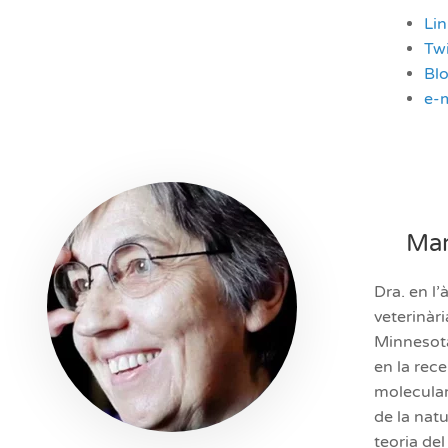
Li
Twi
Bl
e-m
Mar
Dra. en l
veterinàri
Minnesota
en la rec
molecular
de la natu
teoria de