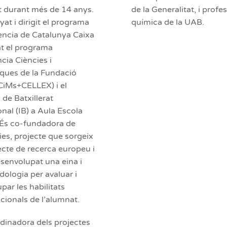
at durant més de 14 anys.
de la Generalitat, i profe
at i dirigit el programa
química de la UAB.
iència de Catalunya Caixa
at el programa
ncia Ciències i
ques de la Fundació
iMs+CELLEX) i el
de Batxillerat
nal (IB) a Aula Escola
És co-fundadora de
ies, projecte que sorgeix
ecte de recerca europeu i
senvolupat una eina i
ologia per avaluar i
par les habilitats
ionals de l’alumnat.
rdinadora dels projectes