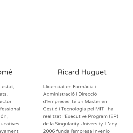
lomé
Ricard Huguet
 estat,
Llicenciat en Farmàcia i
ats,
Administració i Direcció
rector
d’Empreses, té un Master en
fessional
Gestió i Tecnologia pel MIT i ha
ión,
realitzat l’Executive Program (EP)
ducatives
de la Singularity University. L’any
enyament
2006 fundà l’empresa Invenio