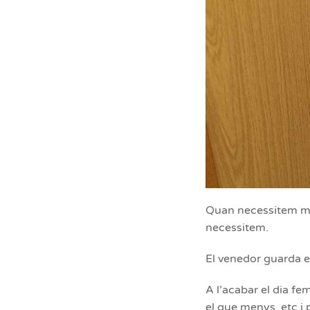
Quan necessitem mat
necessitem.
El venedor guarda els
A l’acabar el dia f
el que menys, etc i