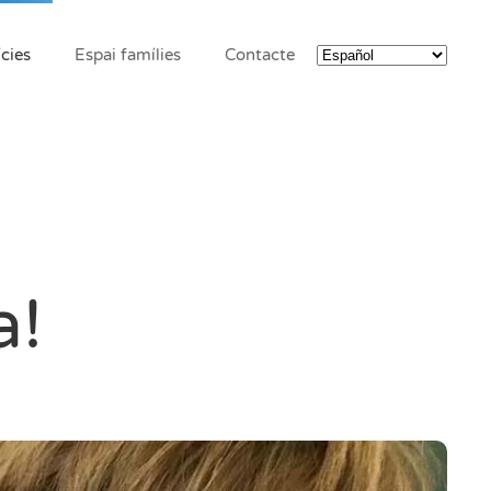
cies
Espai famílies
Contacte
a!