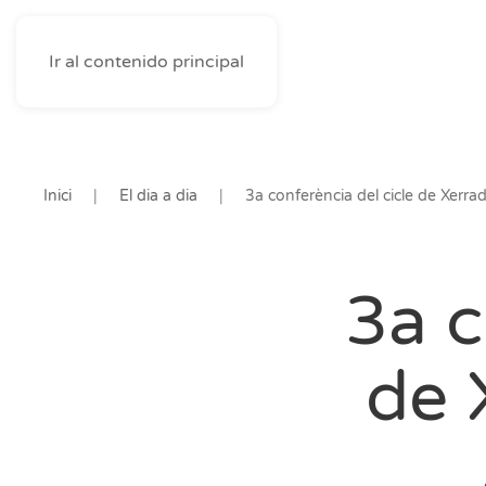
Ir al contenido principal
Inici
El dia a dia
3a conferència del cicle de Xerra
3a c
de 