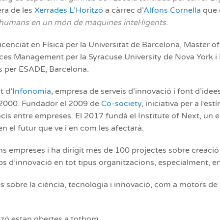
era de les
Xerrades L’Horitzó
a càrrec d’
Alfons Cornella
que 
 humans en un món de màquines intel·ligents
.
licenciat en Física per la Universitat de Barcelona, Master o
ces Management per la Syracuse University de Nova York i 
s per ESADE, Barcelona.
t d’
Infonomia
, empresa de serveis d’innovació i font d’idees
 2000. Fundador el 2009 de
Co-society
, iniciativa per a l’es
is entre empreses. El 2017 fundà el Institute of Next, un es
 el futur que ve i en com les afectarà.
s empreses i ha dirigit més de 100 projectes sobre creació 
s d’innovació en tot tipus organitzacions, especialment, en 
es sobre la ciència, tecnologia i innovació, com a motors d
tzó estan obertes a tothom.