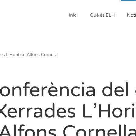
Inici
Què és ELH
Notí
des L’Horitzó: Alfons Cornella
onferència del 
Xerrades L’Hori
Alfons Cornell