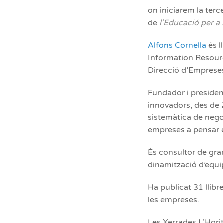
on iniciarem la terc
de
l’Educació per a
Alfons Cornella
és l
Information Resour
Direcció d’Emprese
Fundador i presiden
innovadors, des de
sistemàtica de negoc
empreses a pensar en
És consultor de gran
dinamització d’equip
Ha publicat 31 llibr
les empreses.
Les Xerrades L’Hori