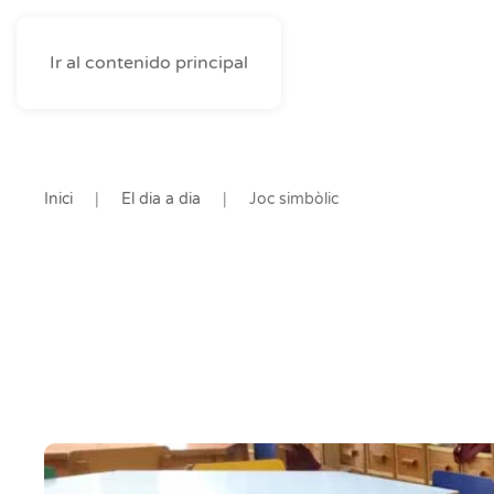
Ir al contenido principal
Inici
El dia a dia
Joc simbòlic