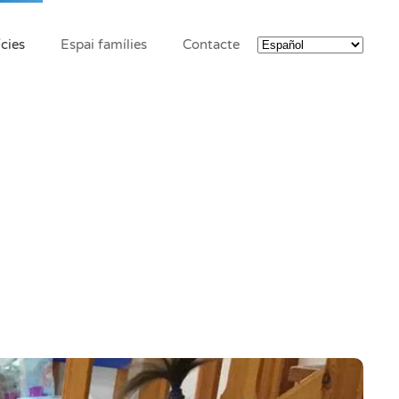
cies
Espai famílies
Contacte