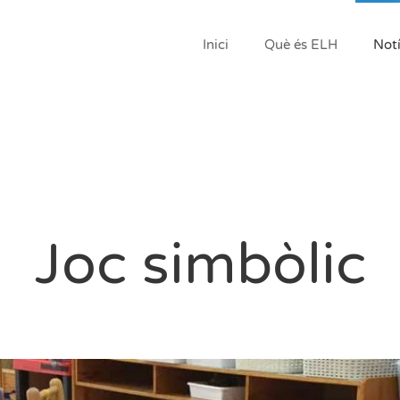
Inici
Què és ELH
Notí
Joc simbòlic