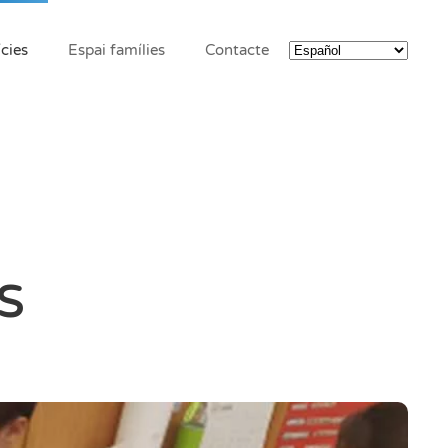
cies
Espai famílies
Contacte
s