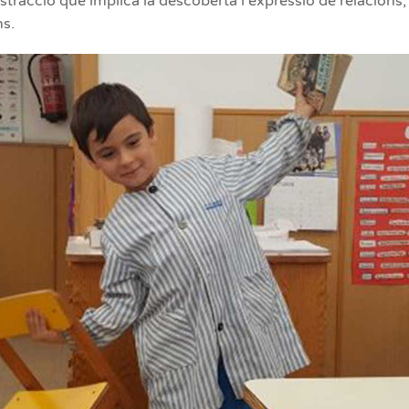
stracció que implica la descoberta i expressió de relacions, 
ns.