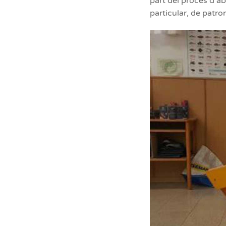
part del procés d’ab
particular, de patro