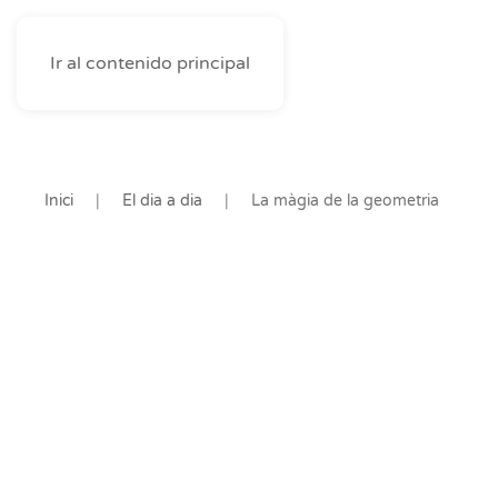
Ir al contenido principal
Inici
El dia a dia
La màgia de la geometria