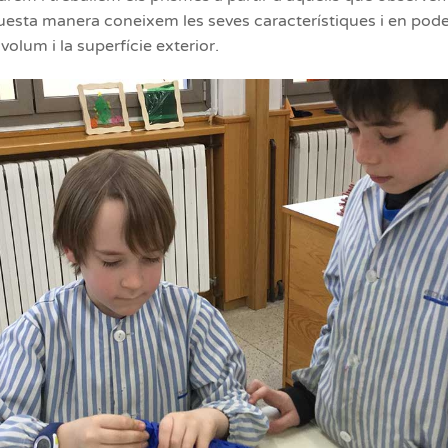
uesta manera coneixem les seves característiques i en pod
volum i la superfície exterior.