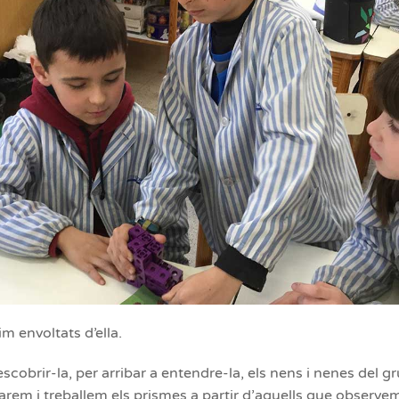
m envoltats d’ella.
scobrir-la, per arribar a entendre-la, els nens i nenes del g
rem i treballem els prismes a partir d’aquells que observe