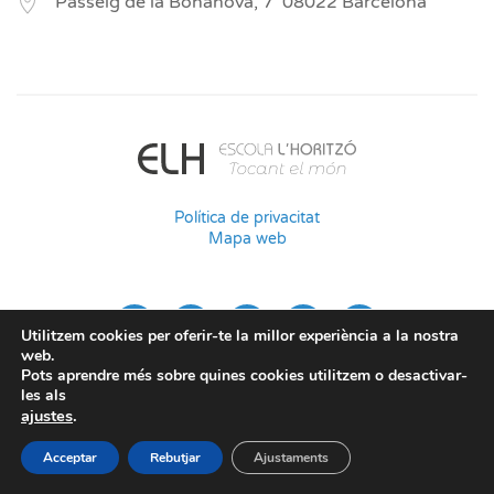
Passeig de la Bonanova, 7
08022
Barcelona
Política de privacitat
Mapa web
Utilitzem cookies per oferir-te la millor experiència a la nostra
web.
Pots aprendre més sobre quines cookies utilitzem o desactivar-
les als
ajustes
.
Acceptar
Rebutjar
Ajustaments