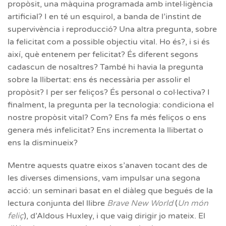
propòsit, una màquina programada amb intel·ligència
artificial? I en té un esquirol, a banda de l’instint de
supervivència i reproducció? Una altra pregunta, sobre
la felicitat com a possible objectiu vital. Ho és?, i si és
així, què entenem per felicitat? És diferent segons
cadascun de nosaltres? També hi havia la pregunta
sobre la llibertat: ens és necessària per assolir el
propòsit? I per ser feliços? És personal o col·lectiva? I
finalment, la pregunta per la tecnologia: condiciona el
nostre propòsit vital? Com? Ens fa més feliços o ens
genera més infelicitat? Ens incrementa la llibertat o
ens la disminueix?
Mentre aquests quatre eixos s’anaven tocant des de
les diverses dimensions, vam impulsar una segona
acció: un seminari basat en el diàleg que begués de la
lectura conjunta del llibre
Brave New World
(
Un món
feliç
), d’Aldous Huxley, i que vaig dirigir jo mateix. El