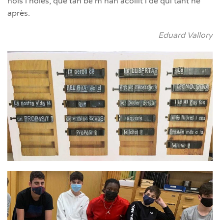
nois i noies, que tan bé m’han acollit i de qui tant he
après.
Eduard Vallory