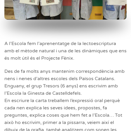
A l’Escola fem l’aprenentatge de la lectoescriptura
amb el mètode natural i una de les dinàmiques que ens
és molt útil és el Projecte Fènix.
Des de fa molts anys mantenim correspondència amb
nens i nenes d’altres escoles dels Països Catalans.
Enguany, el grup Tresors (6 anys) ens escrivim amb
l’Escola la Ginesta de Castelldefels.
En escriure la carta treballem l’expressió oral perquè
cada nen explica les seves idees, propostes, fa
preguntes, explica coses que hem fet a l’Escola… Tot
això ho escrivim, primer a la pissarra, veiem així el
dibuix de la grafia, també analitzem com sonen les