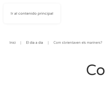
Ir al contenido principal
Inici
El dia a dia
Com s’orientaven els mariners?
Co