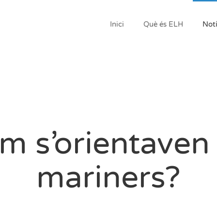
Inici
Què és ELH
Notí
m s’orientaven 
mariners?