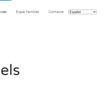
cies
Espai famílies
Contacte
els