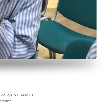
s del grup CRAM (8
ercant.