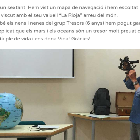
 un sextant. Hem vist un mapa de navegació i hem escoltat
iscut amb el seu vaixell “La Rioja” arreu del món.
bé els nens i nenes del grup Tresors (6 anys) hem pogut gau
xplicat que els mars i els oceans són un tresor molt preuat
à ple de vida i ens dona Vida! Gràcies!