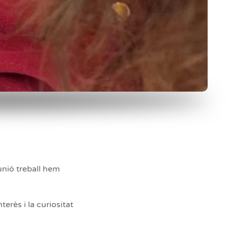
unió treball hem
nterès i la curiositat