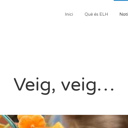
Inici
Què és ELH
Notí
Veig, veig…