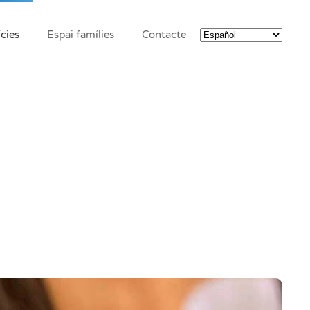
cies
Espai famílies
Contacte