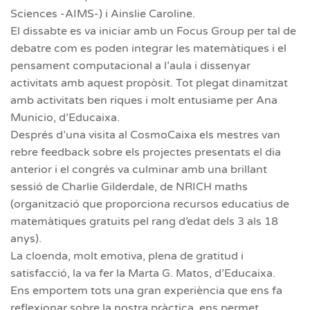
Sciences -AIMS-) i Ainslie Caroline.
El dissabte es va iniciar amb un Focus Group per tal de
debatre com es poden integrar les matemàtiques i el
pensament computacional a l’aula i dissenyar
activitats amb aquest propòsit. Tot plegat dinamitzat
amb activitats ben riques i molt entusiame per Ana
Municio, d’Educaixa.
Després d’una visita al CosmoCaixa els mestres van
rebre feedback sobre els projectes presentats el dia
anterior i el congrés va culminar amb una brillant
sessió de Charlie Gilderdale, de NRICH maths
(organització que proporciona recursos educatius de
matemàtiques gratuits pel rang d’edat dels 3 als 18
anys).
La cloenda, molt emotiva, plena de gratitud i
satisfacció, la va fer la Marta G. Matos, d’Educaixa.
Ens emportem tots una gran experiència que ens fa
reflexionar sobre la nostra pràctica, ens permet