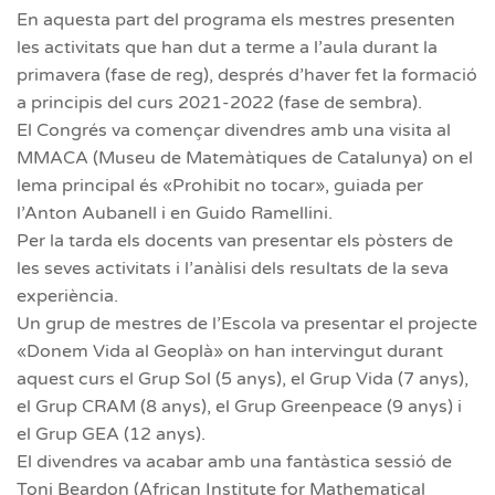
En aquesta part del programa els mestres presenten
les activitats que han dut a terme a l’aula durant la
primavera (fase de reg), després d’haver fet la formació
a principis del curs 2021-2022 (fase de sembra).
El Congrés va començar divendres amb una visita al
MMACA (Museu de Matemàtiques de Catalunya) on el
lema principal és «Prohibit no tocar», guiada per
l’Anton Aubanell i en
Guido Ramellini
.
Per la tarda els docents van presentar els pòsters de
les seves activitats i l’anàlisi dels resultats de la seva
experiència.
Un grup de mestres de l’Escola va presentar el projecte
«Donem Vida al Geoplà» on han intervingut durant
aquest curs el Grup Sol (5 anys), el Grup Vida (7 anys),
el Grup CRAM (8 anys), el Grup Greenpeace (9 anys) i
el Grup GEA (12 anys).
El divendres va acabar amb una fantàstica sessió de
Toni Beardon (African Institute for Mathematical