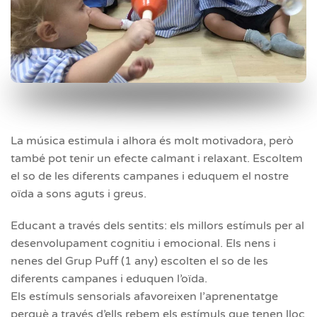
La música estimula i alhora és molt motivadora, però
també pot tenir un efecte calmant i relaxant. Escoltem
el so de les diferents campanes i eduquem el nostre
oïda a sons aguts i greus.
Educant a través dels sentits: els millors estímuls per al
desenvolupament cognitiu i emocional. Els nens i
nenes del Grup Puff (1 any) escolten el so de les
diferents campanes i eduquen l’oïda.
Els estímuls sensorials afavoreixen l’aprenentatge
perquè a través d’ells rebem els estímuls que tenen lloc