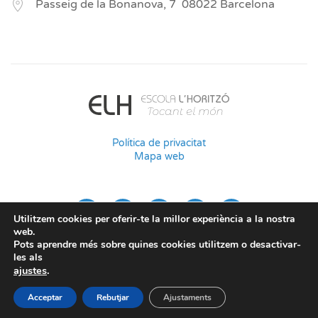
Passeig de la Bonanova, 7
08022
Barcelona
Política de privacitat
Mapa web
Utilitzem cookies per oferir-te la millor experiència a la nostra
web.
Pots aprendre més sobre quines cookies utilitzem o desactivar-
les als
ajustes
.
Acceptar
Rebutjar
Ajustaments