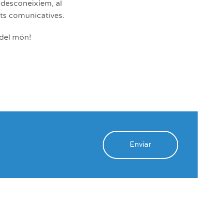
t desconeixíem, al
ats comunicatives.
 del món!
Enviar