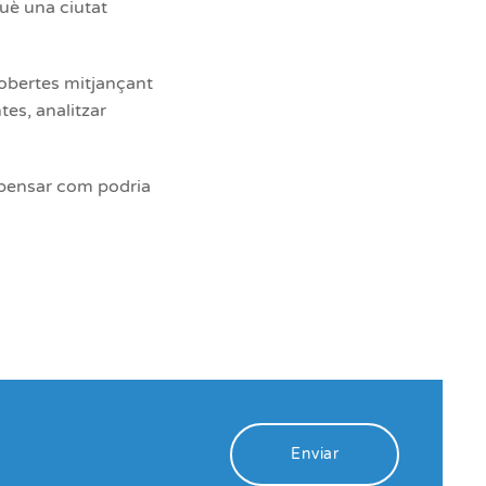
què una ciutat
cobertes mitjançant
tes, analitzar
epensar com podria
Enviar