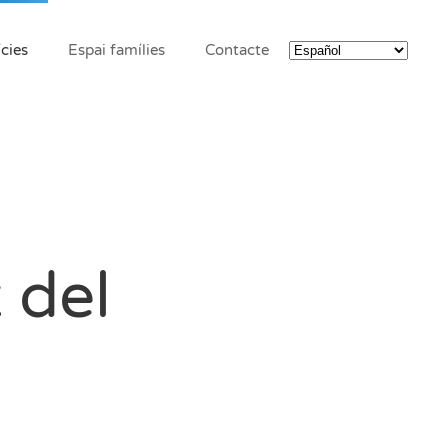
cies
Espai famílies
Contacte
 del