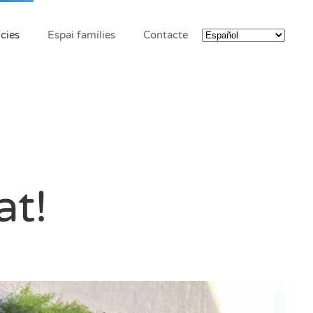
cies
Espai famílies
Contacte
at!