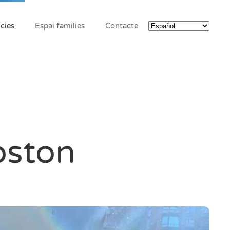
cies
Espai famílies
Contacte
oston