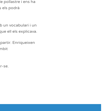
e pollastre i ens ha
s els podrà
mb un vocabulari i un
ue ell els explicava.
partir. Enriqueixen
àmbit
r-se.