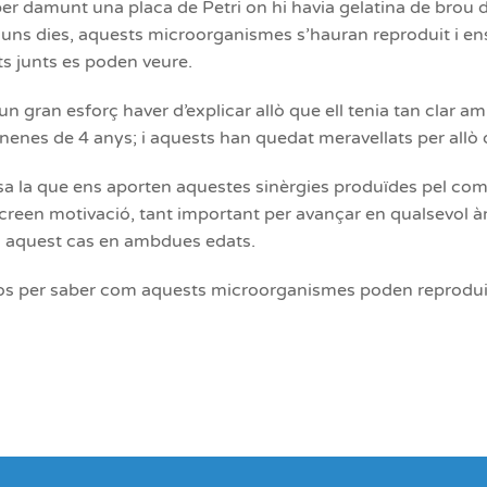
er damunt una placa de Petri on hi havia gelatina de brou d
í uns dies, aquests microorganismes s’hauran reproduit i en
s junts es poden veure.
un gran esforç haver d’explicar allò que ell tenia tan clar a
 nenes de 4 anys; i aquests han quedat meravellats per allò q
sa la que ens aporten aquestes sinèrgies produïdes pel com
i creen motivació, tant important per avançar en qualsevol 
n aquest cas en ambdues edats.
s per saber com aquests microorganismes poden reprodui