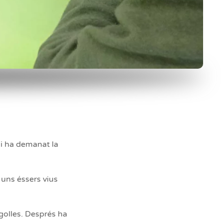
 i ha demanat la
uns éssers vius
golles. Després ha