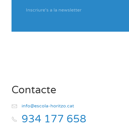
Contacte
info@escola-horitzo.cat
934 177 658