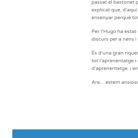
passat el bastonet p
explicat que, d’aqu
ensenyar perquè tot
Per l’Hugo ha estat 
discurs per a nens i
És d’una gran rique
tot l’aprenentatge 
d’aprenentatge. i e
Ara… estem ansioso