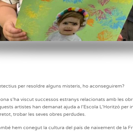
tectius per resoldre alguns misteris, ho aconseguirem?
elona s’ha viscut successos estranys relacionats amb les o
quests artistes han demanat ajuda a l’Escola L’Horitzó per in
retot, trobar les seves obres perdudes.
bé hem conegut la cultura del país de naixement de la Frid