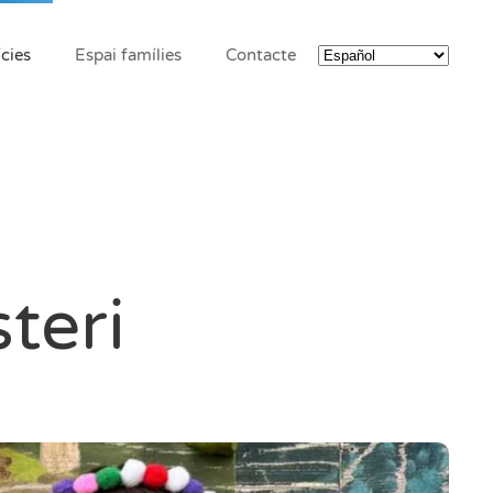
cies
Espai famílies
Contacte
teri