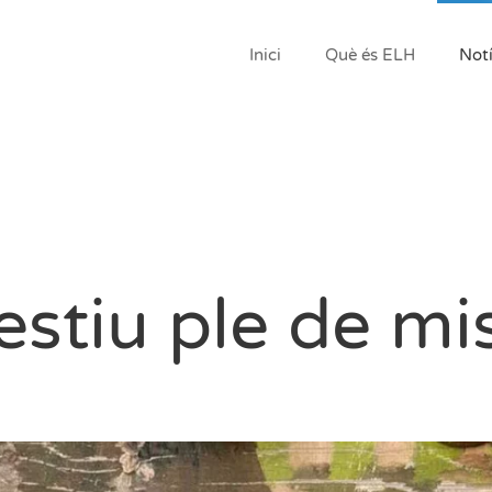
Inici
Què és ELH
Notí
estiu ple de mis