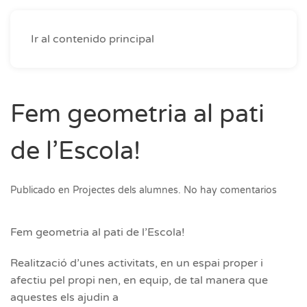
Ir al contenido principal
Fem geometria al pati
de l’Escola!
en
Publicado en
Projectes dels alumnes
.
No hay comentarios
Fem
geome
al
Fem geometria al pati de l’Escola!
pati
de
Realització d’unes activitats, en un espai proper i
l’Escol
afectiu pel propi nen, en equip, de tal manera que
aquestes els ajudin a