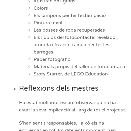
Il·lustracions grans
Colors
Els tampons per fer l’estampació
Pintura tèxtil
Les bosses de roba recuperades
Els líquids del fotocontacte: revelador,
aturada i fixació; i aigua per fer les
barreges
Paper fotogràfic
Materials propis del taller de fotocontacte
Story Starter, de LEGO Education
Reflexions dels mestres
Ha estat molt interessant observar quina ha
estat la seva implicació al llarg de tot el projecte.
S’han sentit responsables, i això els ha
engrescat en tot. En diferents moment, han