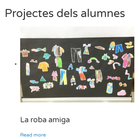
dels
alumn
Projectes dels alumnes
La roba amiga
Read more