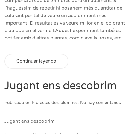
complerta al cap de 24 hores aproximadament. Si
l’haguéssim de repetir hi posaríem més quantitat de
colorant per tal de veure un acoloriment més
important. El resultat es va veure millor en el colorant
blau que en el vermell.Aquest experiment també es
pot fer amb d’altres plantes, com clavells, roses, etc.
Continuar leyendo
Jugant ens descobrim
en
Publicado en
Projectes dels alumnes
.
No hay comentarios
Jugan
ens
desco
Jugant ens descobrim