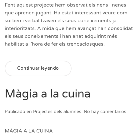
Fent aquest projecte hem observat els nens i nenes
que aprenen jugant. Ha estat interessant veure com
sortien i verbalitzaven els seus coneixements ja
interioritzats. A mida que hem avançat han consolidat
els seus coneixements i han anat adquirint més
habilitat a l’hora de fer els trencaclosques.
Continuar leyendo
Màgia a la cuina
en
Publicado en
Projectes dels alumnes
.
No hay comentarios
Màgia
a
la
MÀGIA A LA CUINA
cuina