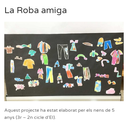
Roba
amiga
La Roba amiga
Aquest projecte ha estat elaborat per els nens de 5
anys (3r – 2n cicle d’EI).