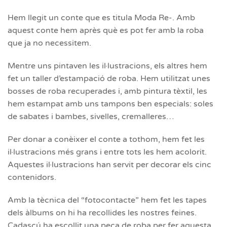
Hem llegit un conte que es titula Moda Re-. Amb
aquest conte hem après què es pot fer amb la roba
que ja no necessitem.
Mentre uns pintaven les il·lustracions, els altres hem
fet un taller d’estampació de roba. Hem utilitzat unes
bosses de roba recuperades i, amb pintura tèxtil, les
hem estampat amb uns tampons ben especials: soles
de sabates i bambes, sivelles, cremalleres…
Per donar a conèixer el conte a tothom, hem fet les
il·lustracions més grans i entre tots les hem acolorit.
Aquestes il·lustracions han servit per decorar els cinc
contenidors.
Amb la tècnica del “fotocontacte” hem fet les tapes
dels àlbums on hi ha recollides les nostres feines.
Cadascú ha escollit una peça de roba per fer aquesta