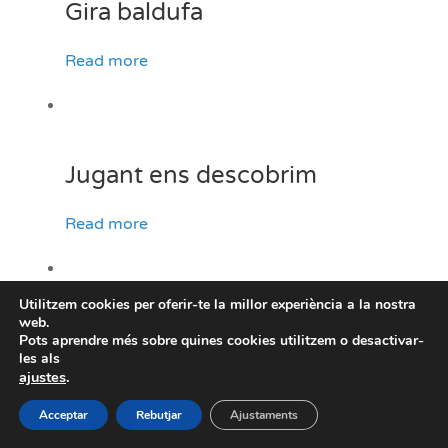
Gira baldufa
Read more
Jugant ens descobrim
Read more
Utilitzem cookies per oferir-te la millor experiència a la nostra
web.
Acolorim les plantes
Pots aprendre més sobre quines cookies utilitzem o desactivar-
les als
ajustes
.
Read more
Acceptar
Rebutjar
Ajustaments