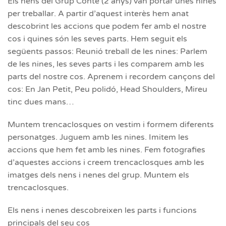
Els nens del Grup Conte (2 anys) van portar unes nines
per treballar. A partir d’aquest interès hem anat
descobrint les accions que podem fer amb el nostre
cos i quines són les seves parts. Hem seguit els
següents passos: Reunió treball de les nines: Parlem
de les nines, les seves parts i les comparem amb les
parts del nostre cos. Aprenem i recordem cançons del
cos: En Jan Petit, Peu polidó, Head Shoulders, Mireu
tinc dues mans…
Muntem trencaclosques on vestim i formem diferents
personatges. Juguem amb les nines. Imitem les
accions que hem fet amb les nines. Fem fotografies
d’aquestes accions i creem trencaclosques amb les
imatges dels nens i nenes del grup. Muntem els
trencaclosques.
Els nens i nenes descobreixen les parts i funcions
principals del seu cos