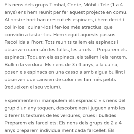
Els nens dels grups Timbal, Conte, Mòbil i Tele (1 a 4
anys) ens hem reunit per fer aquest projecte en comú.
Al nostre hort han crescut els espinacs, i hem decidit
collir-los i cuinar-los i fer-los més atractius, que
convidin a tastar-los. Hem seguit aquests passos:
Recollida a l’hort: Tots reunits tallem els espinacs i
observem com són les fulles, les arrels… Preparem els
espinacs: Toquem els espinacs, els tallem i els rentem.
Bullim la verdura: Els nens de 3 i 4 anys, a la cuina,
posen els espinacs en una cassola amb aigua bullint i
observen que canvien de color i es fan més petits
(redueixen el seu volum).
Experimentem i manipulem els espinacs: Els nens del
grup d’un any toquen, descobreixen i juguen amb les
diferents textures de les verdures, crues i bullides.
Preparem els farcellets: Els nens dels grups de 2 a 4
anys preparem individualment cada farcellet. Els