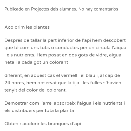
en
Publicado en
Projectes dels alumnes
.
No hay comentarios
Acolor
les
plante
Acolorim les plantes
Després de tallar la part inferior de l’api hem descobert
que té com uns tubs o conductes per on circula l’aigua
i els nutrients. Hem posat en dos gots de vidre, aigua
neta i a cada got un colorant
diferent, en aquest cas el vermell i el blau i, al cap de
24 hores, hem observat que la tija i les fulles s’havien
tenyit del color del colorant.
Demostrar com l’arrel absorbeix l’aigua i els nutrients i
els distribueix per tota la planta
Obtenir acolorir les branques d’api